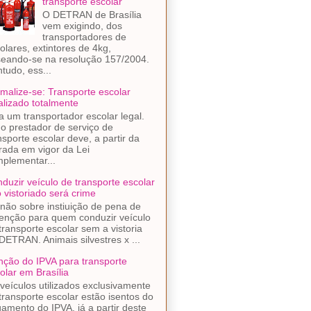
transporte escolar
O DETRAN de Brasília
vem exigindo, dos
transportadores de
olares, extintores de 4kg,
eando-se na resolução 157/2004.
tudo, ess...
malize-se: Transporte escolar
alizado totalmente
a um transportador escolar legal.
o prestador de serviço de
nsporte escolar deve, a partir da
rada em vigor da Lei
plementar...
duzir veículo de transporte escolar
 vistoriado será crime
não sobre instiuição de pena de
enção para quem conduzir veículo
transporte escolar sem a vistoria
DETRAN. Animais silvestres x ...
nção do IPVA para transporte
olar em Brasília
veículos utilizados exclusivamente
transporte escolar estão isentos do
amento do IPVA, já a partir deste