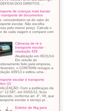
 DEFESA DOS DIREITOS ...
nsporte de crianças mais barato
 transporte de documentos
s: conscientizem-se do valor do
nsporte escolar. Não escolha
nas pelo menor preço. Calcule o
or de cada viagem e compare com
..
Câmeras de ré e
transporte escolar -
resolução 439
Atualização em 05/11/14:
Em virtude do
stionamento feito pela empresa,
fevereiro, o CONTRAN revogou a
olução 439/13 e editou uma...
nsporte escolar é transporte
lico (2)
UALIZAÇÃO: Com a publicaçao da
 n° 12.587, em 03/01/12, ficou
larecido, conforme art. 4°, VII, que
ransporte escolar é serviço pr...
Extintor de 4kg para