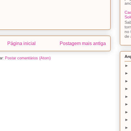
ano
Cad
Sol
Sa
tor
no 
de 
Página inicial
Postagem mais antiga
Ar
ar:
Postar comentários (Atom)
►
►
►
►
►
►
►
►
►