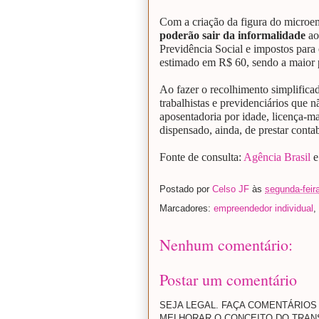
Com a criação da figura do microe
poderão sair da informalidade
ao
Previdência Social e impostos para 
estimado em R$ 60, sendo a maior p
Ao fazer o recolhimento simplifica
trabalhistas e previdenciários que 
aposentadoria por idade, licença-m
dispensado, ainda, de prestar conta
Fonte de consulta:
Agência Brasil
Postado por
Celso JF
às
segunda-feir
Marcadores:
empreendedor individual
,
Nenhum comentário:
Postar um comentário
SEJA LEGAL. FAÇA COMENTÁRIOS 
MELHORAR O CONCEITO DO TRANSP