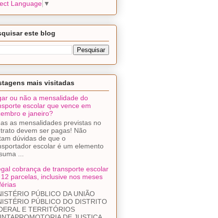
lect Language
▼
quisar este blog
tagens mais visitadas
ar ou não a mensalidade do
nsporte escolar que vence em
embro e janeiro?
as as mensalidades previstas no
trato devem ser pagas! Não
tam dúvidas de que o
nsportador escolar é um elemento
suma ...
egal cobrança de transporte escolar
12 parcelas, inclusive nos meses
férias
NISTÉRIO PÚBLICO DA UNIÃO
NISTÉRIO PÚBLICO DO DISTRITO
DERAL E TERRITÓRIOS
INTAPROMOTORIA DE JUSTIÇA