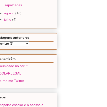
Trapalhadas...
►
agosto
(16)
►
julho
(4)
tagens anteriores
ja também:
unidade no orkut
COLARLEGAL
a-me me Twitter
deos
nsporte escolar e o acesso à