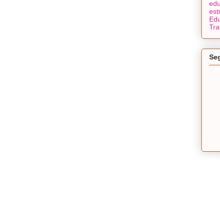
edu
est
Edu
Tra
Se