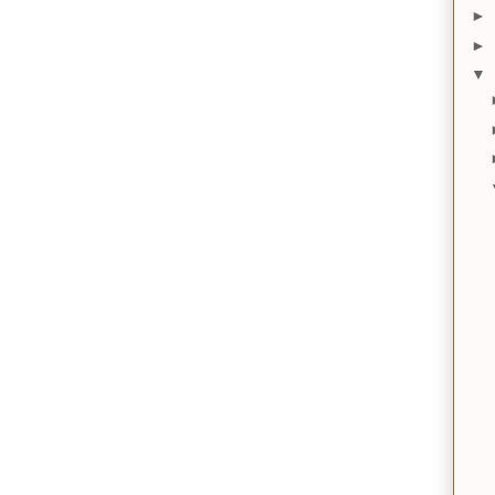
►
►
▼