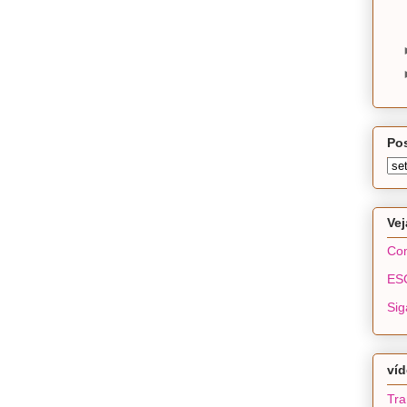
Pos
Ve
Com
ES
Sig
ví
Tra