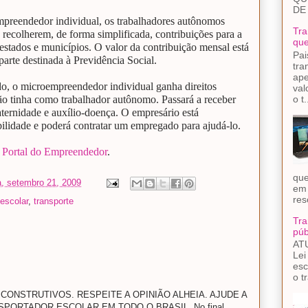
DE
mpreendedor individual, os trabalhadores autônomos
Tra
 recolherem, de forma simplificada, contribuições para a
que
estados e municípios. O valor da contribuição mensal está
Pai
arte destinada à Previdência Social.
tra
ape
do, o microempreendedor individual ganha direitos
val
o t.
não tinha como trabalhador autônomo. Passará a receber
aternidade e auxílio-doença. O empresário está
bilidade e poderá contratar um empregado para ajudá-lo.
e
Portal do Empreendedor
.
que
a, setembro 21, 2009
em 
res
escolar
,
transporte
Tra
púb
AT
Lei
esc
o t
CONSTRUTIVOS. RESPEITE A OPINIÃO ALHEIA. AJUDE A
ORTADOR ESCOLAR EM TODO O BRASIL. No final,