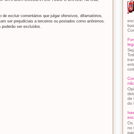
o de excluir comentários que julgar ofensivos, difamatórios,
esc
am ser prejudiciais a terceiros ou postados como anônimos.
bas
 poderão ser excluídos.
Con
For
leg
Sej
Tod
tra
ent
com
Con
não
Opi
det
de 
do 
Ise
esc
Os 
no 
pag