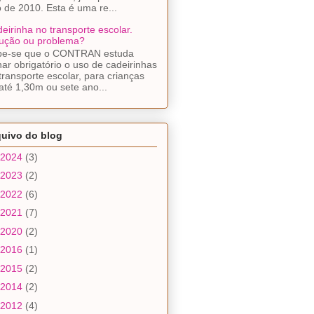
 de 2010. Esta é uma re...
eirinha no transporte escolar.
ução ou problema?
be-se que o CONTRAN estuda
nar obrigatório o uso de cadeirinhas
transporte escolar, para crianças
até 1,30m ou sete ano...
quivo do blog
2024
(3)
2023
(2)
2022
(6)
2021
(7)
2020
(2)
2016
(1)
2015
(2)
2014
(2)
2012
(4)