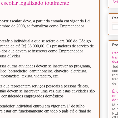
 escolar legalizado totalmente
Se
Pes
porte escolar
deve, a partir da entrada em vigor da Lei
zembro de 2008, se formalizar como Empreendedor
esário individual a que se refere o art. 966 do Código
Pos
o renda de até R$ 36.000,00. Os prestadores de serviço de
ão dos que devem se inscrever como Empreendedor
Pag
 suas dúvidas.
tra
dez
rsas outras atividades devem se inscrever no programa,
Tod
con
lico, borracheiro, caminhoneiro, chaveiro, eletricista,
res
totaxista, taxista, vidraceiro, etc.
tra
de 
 que representam serviços pessoais a pessoas físicas,
 não devem se inscrever, uma vez que estas atividades são
É l
em 
são considerados empregados domésticos.
de 
MI
eendedor individual entrou em vigor em 1º de julho,
MI
ve estar em funcionamento em todo o país até o final do
FE
QU